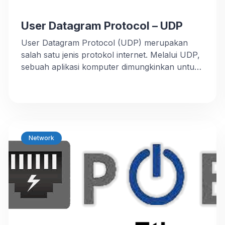
User Datagram Protocol – UDP
User Datagram Protocol (UDP) merupakan
salah satu jenis protokol internet. Melalui UDP,
sebuah aplikasi komputer dimungkinkan untuk
mengirim pesan kepada komputer lain di
sebuah jaringan tanpa perlu melalui proses
komunikasi awal. User Datagram Protocol,
adalah salah satu protokol lapisan transport
TCP/IP yang mendukung komunikasi yang tidak
andal (unreliable), tanpa koneksi
Network
(connectionless) antara host-host dalam
jaringan […]