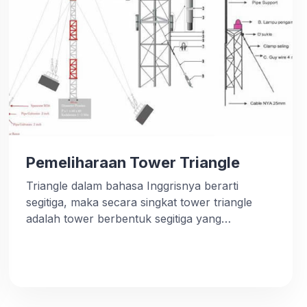
Pemeliharaan Tower Triangle
Triangle dalam bahasa Inggrisnya berarti
segitiga, maka secara singkat tower triangle
adalah tower berbentuk segitiga yang
digunakan untuk menempatkan antena radio
pemancar maupun penerima gelombang radio
atau di sebut radio transceiver. Tower triangle
juga banyak digunakan sebagai tower jaringan
internet yang menghubungkan antar ISP