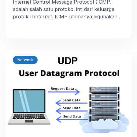
Internet Control Message Protocol (ICMP)
adalah salah satu protokol inti dari keluarga
protokol internet. ICMP utamanya digunakan
oleh sistem operasi komputer jaringan untuk
mengirim pesan kesalahan yang menyatakan,
sebagai contoh, bahwa komputer tujuan tidak
bisa dijangkau. ICMP sebenarnya adalah
sebuah protokol, seperti IP, TCP dan UDP, jadi
ini memainkan peran yang cukup penting dalam
Network
berfungsinya […]