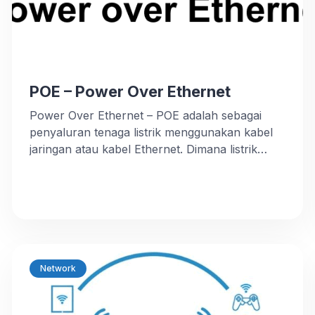
POE – Power Over Ethernet
Power Over Ethernet – POE adalah sebagai
penyaluran tenaga listrik menggunakan kabel
jaringan atau kabel Ethernet. Dimana listrik
selanjutnya dialirkan memanfaatkan kabel
twisted pair, baik UTP atau STP sebagai media
transmisi daya. PoE – Power over Ethernet
digunakan sebagai power supply untuk remote
device melalui port ethernet di jaringan. Dengan
alasan yang paling utama adalah […]
Network