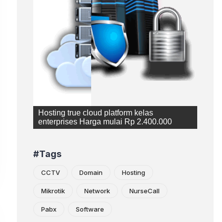
Powerful hosting dengan ketangguhan
kelas bisnis Harga Mulai Rp 250.000
#Tags
CCTV
Domain
Hosting
Mikrotik
Network
NurseCall
Pabx
Software