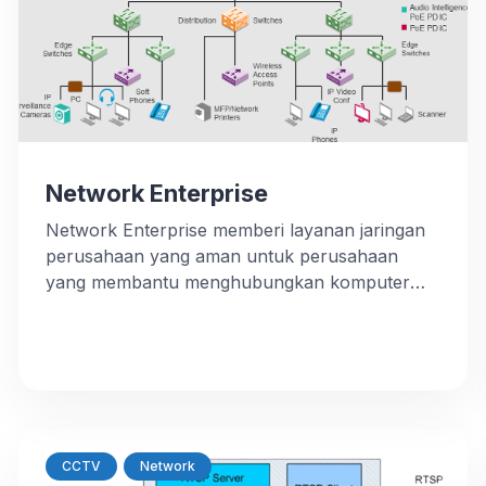
Network Enterprise
Network Enterprise memberi layanan jaringan
perusahaan yang aman untuk perusahaan
yang membantu menghubungkan komputer
dan perangkat terkait di seluruh departemen
dan jaringan kelompok kerja, memfasilitasi
wawasan dan aksesibilitas data. Jaringan
perusahaan mengurangi protokol komunikasi,
memfasilitasi interoperabilitas sistem dan
perangkat, serta peningkatan manajemen data
perusahaan internal dan eksternal. Tujuan
CCTV
Network