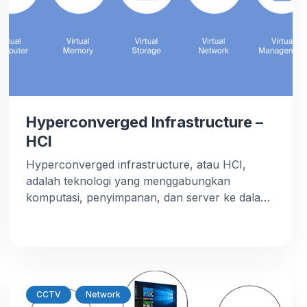
Hyperconverged Infrastructure –
HCI
Hyperconverged infrastructure, atau HCI,
adalah teknologi yang menggabungkan
komputasi, penyimpanan, dan server ke dalam
satu sistem. Komputer, penyimpanan, dan
server biasanya ada secara terpisah dalam
infrastruktur IT. Namun, dalam HCI, ketiga
komponen tersebut digabungkan untuk
menyederhanakan kompleksitas perangkat
yang terpisah tersebut. Teknologi HCI
CCTV
Network