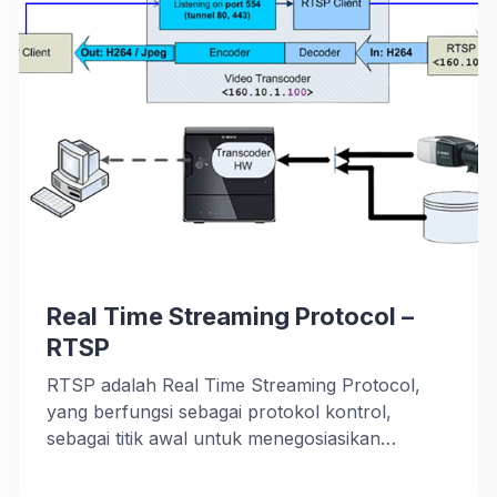
utama dari jaringan perusahaan adalah untuk
menghilangkan […]
Real Time Streaming Protocol –
RTSP
RTSP adalah Real Time Streaming Protocol,
yang berfungsi sebagai protokol kontrol,
sebagai titik awal untuk menegosiasikan
transport, seperti RTP, multicast dan unicast,
serta menegosiasikan codec dari server dalam