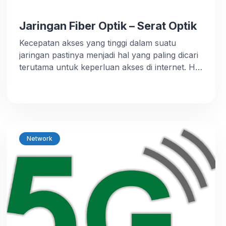
Jaringan Fiber Optik – Serat Optik
Kecepatan akses yang tinggi dalam suatu
jaringan pastinya menjadi hal yang paling dicari
terutama untuk keperluan akses di internet. Hal
inilah yang melatarbelakangi kemunculan kabel
Fiber Optik dan dalam sekejap merubah
kecepatan jaringan internet menjadi semakin
cepat. Sejarah Fiber Optik – Serat Optik Pada
1930 seorang mahasiswa kedokteran bernama
Heinrich Lamm menemukan serat optik yang
Network
[…]