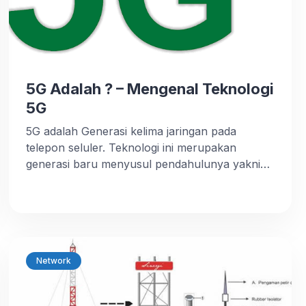
5G Adalah ? – Mengenal Teknologi
5G
5G adalah Generasi kelima jaringan pada
telepon seluler. Teknologi ini merupakan
generasi baru menyusul pendahulunya yakni
4G. 5G merupakan jenis jaringan baru yang
mana didesain agar dapat menghubungkan
semua orang secara virtual. Dapat dipastikan
generasi baru ini mampu membawa User
Experience atau pengalaman pengguna ke
level yang lebih tinggi. 5G diciptakan dengan
Network
tujuan agar dapat […]