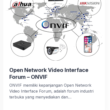
menggunakan perangkat lunak dan server x86.
Hyperconverged Infrastructure dapat
menyederhanakan server dan […]
Open Network Video Interface
Forum – ONVIF
ONVIF memiliki kepanjangan Open Network
Video Interface Forum, adalah forum industri
terbuka yang menyediakan dan
mempromosikan antarmuka standar untuk
interoperabilitas efektif produk keamanan fisik