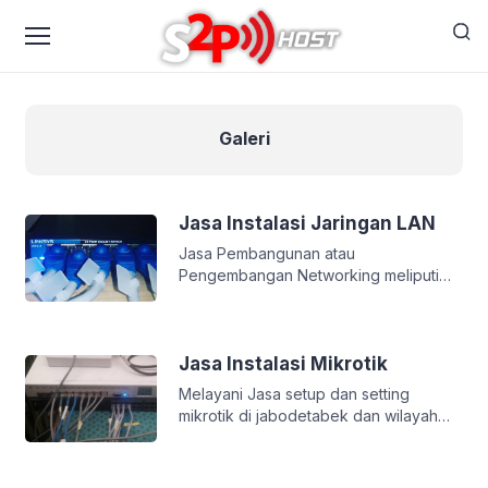
Galeri
Jasa Instalasi Jaringan LAN
Jasa Pembangunan atau
Pengembangan Networking meliputi
infrastruktur jaringan lokal dan online
internet yang di optimasi. Jasa desain
dan implementasi meliputi cabling,
installasi rack server, pemasangan
Jasa Instalasi Mikrotik
dash floor, power supply, cooling
Melayani Jasa setup dan setting
system, sampai dengan perencanaan
mikrotik di jabodetabek dan wilayah
bangunan yang akan disesuaikan
lainnya dengan cara remote, baik
dengan kebutuhan.
remoting secara langsung atau
menggunakan aplikasi remote atau bisa