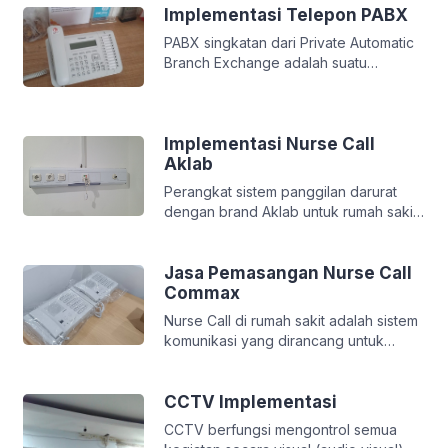
kunjungan langsung atau onsite.
Implementasi Telepon PABX
Dengan biaya instalasi serta biaya
PABX singkatan dari Private Automatic
configurasi yang bersahabat dan
Branch Exchange adalah suatu
bergaransi.
perangkat keras Elektronik
telekomunikasi yang berfungsi sebagai
pembagi atau pengatur antara bagian
internal (extension to extension)
Implementasi Nurse Call
dengan external (out going dan
Aklab
incoming). Secara umum perangkat
Perangkat sistem panggilan darurat
PABX terhubung ke penyedia layanan
dengan brand Aklab untuk rumah sakit
telekomunikasi publik untuk
yang meliputi master nurse call,
memudahkan komunikasi sehingga
substation, handswitch, pullcord,
memperlancar bisnis.
corridor light, digital display, terminal
Jasa Pemasangan Nurse Call
plat, reset button, dan beberapa
Commax
contoh implementasi pada pelanggan.
Nurse Call di rumah sakit adalah sistem
komunikasi yang dirancang untuk
memungkinkan pasien berkomunikasi
dengan staf perawatan kesehatan,
khususnya perawat, ketika mereka
CCTV Implementasi
membutuhkan bantuan atau pelayanan.
CCTV berfungsi mengontrol semua
Sistem ini membantu meningkatkan