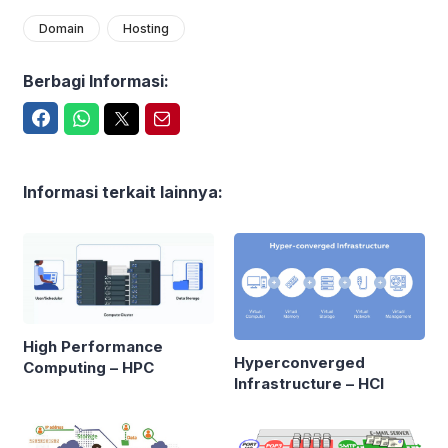
Domain
Hosting
Berbagi Informasi:
Facebook
WhatsApp
Twitter
Email
Informasi terkait lainnya:
High Performance
Hyperconverged
Computing – HPC
Infrastructure – HCI